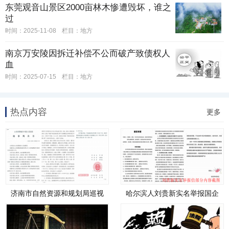
东莞观音山景区2000亩林木惨遭毁坏，谁之
过
时间：2025-11-08
栏目：
地方
南京万安陵因拆迁补偿不公而破产致债权人
血
时间：2025-07-15
栏目：
地方
热点内容
更多
济南市自然资源和规划局巡视
哈尔滨人刘贵新实名举报国企
员郭
经理